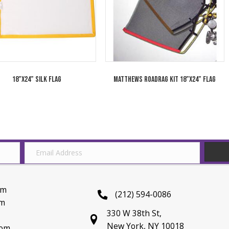
18”x24” Silk Flag
Matthews RoadRag Ki